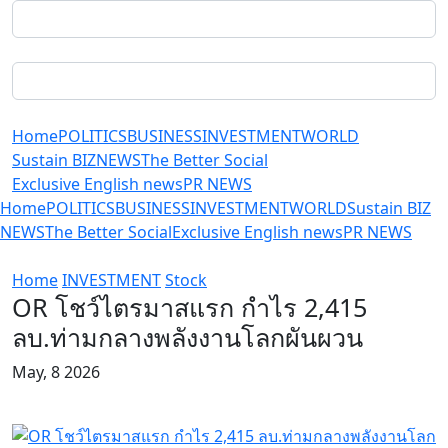
Home
POLITICS
BUSINESS
INVESTMENT
WORLD
Sustain BIZ
NEWS
The Better Social
Exclusive English news
PR NEWS
Home
POLITICS
BUSINESS
INVESTMENT
WORLD
Sustain BIZ
NEWS
The Better Social
Exclusive English news
PR NEWS
Home
INVESTMENT
Stock
OR โชว์ไตรมาสแรก กำไร 2,415
ลบ.ท่ามกลางพลังงานโลกผันผวน
May, 8 2026