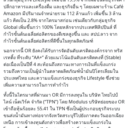
ปลีกอาหารและเครื่องดื่ม และธุรกิจอื่น ๆ โดยเฉพาะร้าน Café
Amazon มีปริมาณจำหน่ายรวม 112 ล้านแก้ว เพิ่มขึ้น 3 ล้าน
แก้ว คิดเป็น 2.8% จากไตรมาสก่อน เช่นเดียวกับกลุ่มธุรกิจ
Global เพิ่มขึ้นกว่า 100% โดยหลักจากประเทศฟิลิปปินส์ ที่
กำไรขั้นต้นเฉลี่ยต่อลิตรของดีเซลสูงขึ้น และ สปป.ลาว จาก
กำไรขั้นต้นเฉลี่ยต่อลิตรที่ดีขึ้นในทุกผลิตภัณฑ์
นอกจากนี้ OR ยังคงได้รับการจัดอันดับเครดิตองค์กรจาก ทริส
เรทติ้ง ที่ระดับ “AA+” ด้วยแนวโน้มอันดับเครดิตคงที่ (Stable)
ต่อเนื่องเป็นปีที่ 4 สะท้อนถึงสถานะทางการเงินที่แข็งแกร่ง
รวมถึงความเป็นผู้นำในตลาดผลิตภัณฑ์น้ำมันปิโตรเลียมใน
ประเทศไทย และความแข็งแกร่งของธุรกิจ Lifestyle ซึ่งช่วย
เพิ่มความสามารถในการทำกำไร
ทั้งนี้ในไตรมาสที่ผ่านมา OR มีการลงทุนใน บริษัท ไทยไปป์
ไลน์ เน็ตเวิร์ค จำกัด (“TPN”) โดย Modulus บริษัทย่อยของ OR
เข้าถือหุ้นร้อยละ 55.41 ใน TPN ซึ่งเป็นผู้ประกอบธุรกิจระบบ
ขนส่งน้ำมันทางท่อจากจังหวัดสระบุรีไปยังภาคตะวันออกเฉียง
เหนือ การเข้าลงทุนดังกล่าวเพื่อสร้างความแข็งแกร่งใน