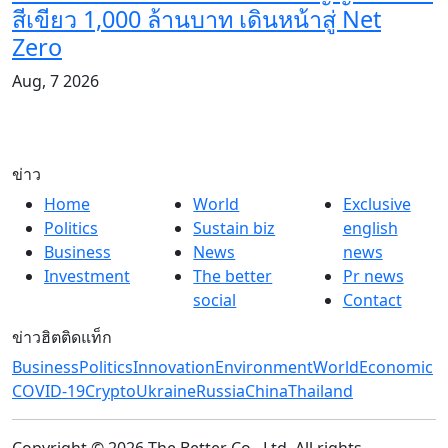
สีเขียว 1,000 ล้านบาท เดินหน้าสู่ Net
Zero
Aug, 7 2026
ข่าว
Home
World
Exclusive
Politics
Sustain biz
english
Business
News
news
Investment
The better
Pr news
social
Contact
ข่าวฮิตติดแท็ก
Business
Politics
Innovation
Environment
World
Economic
COVID-19
Crypto
Ukraine
Russia
China
Thailand
Copyright © 2026 The Better Co., Ltd. All rights