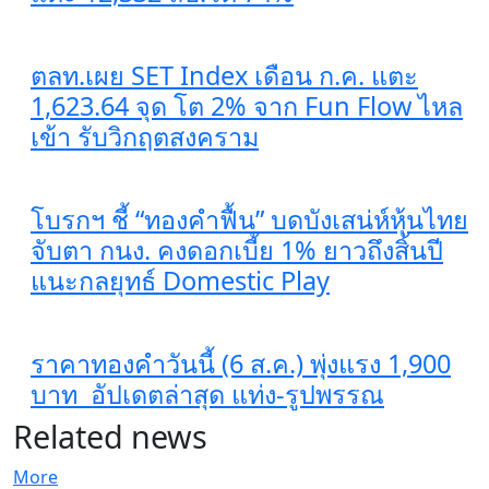
ตลท.เผย SET Index เดือน ก.ค. แตะ
1,623.64 จุด โต 2% จาก Fun Flow ไหล
เข้า รับวิกฤตสงคราม
โบรกฯ ชี้ “ทองคำฟื้น” บดบังเสน่ห์หุ้นไทย
จับตา กนง. คงดอกเบี้ย 1% ยาวถึงสิ้นปี
แนะกลยุทธ์ Domestic Play
ราคาทองคำวันนี้ (6 ส.ค.) พุ่งแรง 1,900
บาท อัปเดตล่าสุด​ แท่ง-รูปพรรณ
Related news
More