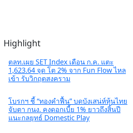
Highlight
ตลท.เผย SET Index เดือน ก.ค. แตะ
1,623.64 จุด โต 2% จาก Fun Flow ไหล
เข้า รับวิกฤตสงคราม
โบรกฯ ชี้ “ทองคำฟื้น” บดบังเสน่ห์หุ้นไทย
จับตา กนง. คงดอกเบี้ย 1% ยาวถึงสิ้นปี
แนะกลยุทธ์ Domestic Play