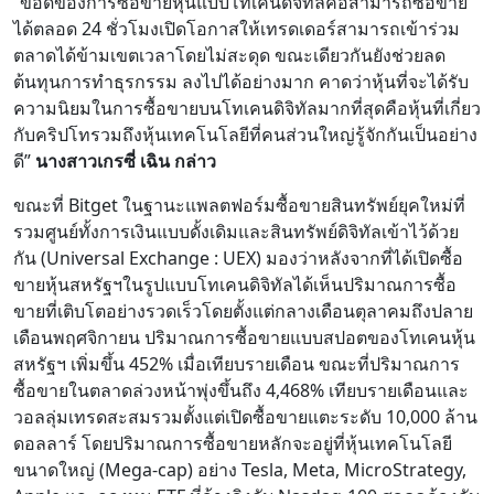
“ข้อดีของการซื้อขายหุ้นแบบโทเคนดิจิทัลคือสามารถซื้อขาย
ได้ตลอด 24 ชั่วโมงเปิดโอกาสให้เทรดเดอร์สามารถเข้าร่วม
ตลาดได้ข้ามเขตเวลาโดยไม่สะดุด ขณะเดียวกันยังช่วยลด
ต้นทุนการทำธุรกรรม ลงไปได้อย่างมาก คาดว่าหุ้นที่จะได้รับ
ความนิยมในการซื้อขายบนโทเคนดิจิทัลมากที่สุดคือหุ้นที่เกี่ยว
กับคริปโทรวมถึงหุ้นเทคโนโลยีที่คนส่วนใหญ่รู้จักกันเป็นอย่าง
ดี”
นางสาวเกรซี่ เฉิน กล่าว
ขณะที่ Bitget ในฐานะแพลตฟอร์มซื้อขายสินทรัพย์ยุคใหม่ที่
รวมศูนย์ทั้งการเงินแบบดั้งเดิมและสินทรัพย์ดิจิทัลเข้าไว้ด้วย
กัน (Universal Exchange : UEX) มองว่าหลังจากที่ได้เปิดซื้อ
ขายหุ้นสหรัฐฯในรูปแบบโทเคนดิจิทัลได้เห็นปริมาณการซื้อ
ขายที่เติบโตอย่างรวดเร็วโดยตั้งแต่กลางเดือนตุลาคมถึงปลาย
เดือนพฤศจิกายน ปริมาณการซื้อขายแบบสปอตของโทเคนหุ้น
สหรัฐฯ เพิ่มขึ้น 452% เมื่อเทียบรายเดือน ขณะที่ปริมาณการ
ซื้อขายในตลาดล่วงหน้าพุ่งขึ้นถึง 4,468% เทียบรายเดือนและ
วอลลุ่มเทรดสะสมรวมตั้งแต่เปิดซื้อขายแตะระดับ 10,000 ล้าน
ดอลลาร์ โดยปริมาณการซื้อขายหลักจะอยู่ที่หุ้นเทคโนโลยี
ขนาดใหญ่ (Mega-cap) อย่าง Tesla, Meta, MicroStrategy,