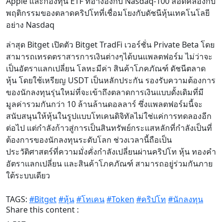
Apple และกองทุน ETF ที่อ้างอิงกับ Nasdaq-100 สอดคล้องกับ
พฤติกรรมของตลาดคริปโทที่เชื่อมโยงกับดัชนีหุ้นเทคโนโลยี
อย่าง Nasdaq
ล่าสุด Bitget เปิดตัว Bitget TradFi เวอร์ชั่น Private Beta โดย
สามารถเทรดตราสารการเงินต่างๆได้บนแพลตฟอร์ม ไม่ว่าจะ
เป็นอัตราแลกเปลี่ยน โลหะมีค่า สินค้าโภคภัณฑ์ ดัชนีตลาด
หุ้น โดยใช้เหรียญ USDT เป็นหลักประกัน รองรับความต้องการ
ของนักลงทุนรุ่นใหม่ที่จะเข้าถึงตลาดการเงินแบบดั้งเดิมที่มี
มูลค่ารวมกันกว่า 10 ล้านล้านดอลลาร์ ซึ่งแพลตฟอร์มนี้จะ
สนับสนุนให้หุ้นในรูปแบบโทเคนดิจิทัลไม่ใช่แค่การทดลองอีก
ต่อไป แต่กำลังก้าวสู่การเป็นสินทรัพย์กระแสหลักที่กำลังเป็นที่
ต้องการของนักลงทุนระดับโลก ช่วงเวลานี้ถือเป็น
ประวัติศาสตร์ที่ความมั่งคั่งกำลังเปลี่ยนผ่านคริปโท หุ้น ทองคำ
อัตราแลกเปลี่ยน และสินค้าโภคภัณฑ์ สามารถอยู่ร่วมกันภาย
ใต้ระบบเดียว
TAGS:
#Bitget
#หุ้น
#โทเคน
#Token
#คริปโท
#นักลงทุน
Share this content :