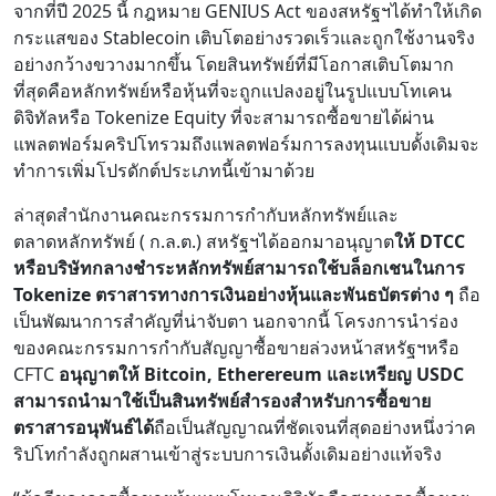
จากที่ปี 2025 นี้ กฎหมาย GENIUS Act ของสหรัฐฯได้ทำให้เกิด
กระแสของ Stablecoin เติบโตอย่างรวดเร็วและถูกใช้งานจริง
อย่างกว้างขวางมากขึ้น โดยสินทรัพย์ที่มีโอกาสเติบโตมาก
ที่สุดคือหลักทรัพย์หรือหุ้นที่จะถูกแปลงอยู่ในรูปแบบโทเคน
ดิจิทัลหรือ Tokenize Equity ที่จะสามารถซื้อขายได้ผ่าน
แพลตฟอร์มคริปโทรวมถึงแพลตฟอร์มการลงทุนแบบดั้งเดิมจะ
ทำการเพิ่มโปรดักต์ประเภทนี้เข้ามาด้วย
ล่าสุดสำนักงานคณะกรรมการกำกับหลักทรัพย์และ
ตลาดหลักทรัพย์ ( ก.ล.ต.) สหรัฐฯได้ออกมาอนุญาต
ให้ DTCC
หรือบริษัทกลางชำระหลักทรัพย์สามารถใช้บล็อกเชนในการ
Tokenize ตราสารทางการเงินอย่างหุ้นและพันธบัตรต่าง ๆ
ถือ
เป็นพัฒนาการสำคัญที่น่าจับตา นอกจากนี้ โครงการนำร่อง
ของคณะกรรมการกำกับสัญญาซื้อขายล่วงหน้าสหรัฐฯหรือ
CFTC
อนุญาตให้ Bitcoin, Etherereum และเหรียญ USDC
สามารถนำมาใช้เป็นสินทรัพย์สำรองสำหรับการซื้อขาย
ตราสารอนุพันธ์ได้
ถือเป็นสัญญาณที่ชัดเจนที่สุดอย่างหนึ่งว่าค
ริปโทกำลังถูกผสานเข้าสู่ระบบการเงินดั้งเดิมอย่างแท้จริง