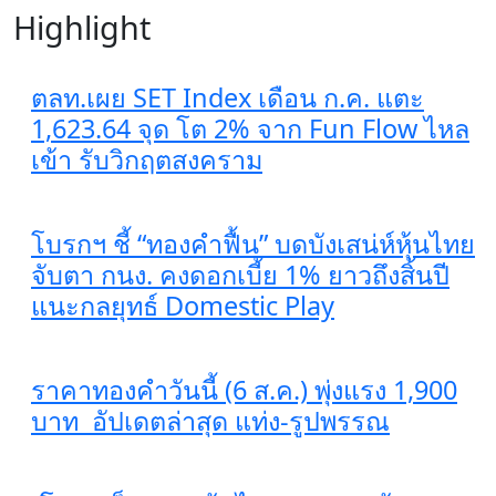
Highlight
ตลท.เผย SET Index เดือน ก.ค. แตะ
1,623.64 จุด โต 2% จาก Fun Flow ไหล
เข้า รับวิกฤตสงคราม
โบรกฯ ชี้ “ทองคำฟื้น” บดบังเสน่ห์หุ้นไทย
จับตา กนง. คงดอกเบี้ย 1% ยาวถึงสิ้นปี
แนะกลยุทธ์ Domestic Play
ราคาทองคำวันนี้ (6 ส.ค.) พุ่งแรง 1,900
บาท อัปเดตล่าสุด​ แท่ง-รูปพรรณ