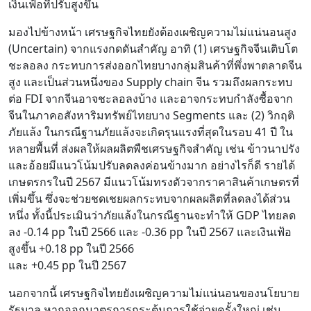
เงินเฟ้อที่ปรับสูงขึ้น
มองไปข้างหน้า เศรษฐกิจไทยยังต้องเผชิญความไม่แน่นอนสูง
(Uncertain) จากแรงกดดันสำคัญ อาทิ (1) เศรษฐกิจจีนเติบโต
ชะลอลง กระทบการส่งออกไทยบางกลุ่มสินค้าที่พึ่งพาตลาดจีน
สูง และเป็นส่วนหนึ่งของ Supply chain จีน รวมถึงผลกระทบ
ต่อ FDI จากจีนอาจชะลอลงบ้าง และอาจกระทบกำลังซื้อจาก
จีนในภาคอสังหาริมทรัพย์ไทยบาง Segments และ (2) วิกฤติ
ภัยแล้ง ในกรณีฐานภัยแล้งจะเกิดรุนแรงที่สุดในรอบ 41 ปี ใน
หลายพื้นที่ ส่งผลให้ผลผลิตพืชเศรษฐกิจสำคัญ เช่น ข้าวนาปรัง
และอ้อยมีแนวโน้มปรับลดลงค่อนข้างมาก อย่างไรก็ดี รายได้
เกษตรกรในปี 2567 มีแนวโน้มทรงตัวจากราคาสินค้าเกษตรที่
เพิ่มขึ้น ซึ่งจะช่วยชดเชยผลกระทบจากผลผลิตที่ลดลงได้ส่วน
หนึ่ง ทั้งนี้ประเมินว่าภัยแล้งในกรณีฐานจะทำให้ GDP ไทยลด
ลง -0.14 pp ในปี 2566 และ -0.36 pp ในปี 2567 และเงินเฟ้อ
สูงขึ้น +0.18 pp ในปี 2566
และ +0.45 pp ในปี 2567
นอกจากนี้ เศรษฐกิจไทยยังเผชิญความไม่แน่นอนของนโยบาย
รัฐบาล หากออกมาตรการกระตุ้นการใช้จ่ายครั้งใหญ่ เช่น