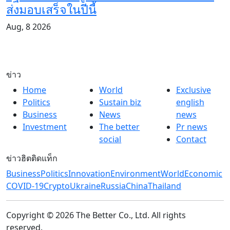
ส่งมอบเสร็จในปีนี้
Aug, 8 2026
ข่าว
Home
World
Exclusive
Politics
Sustain biz
english
Business
News
news
Investment
The better
Pr news
social
Contact
ข่าวฮิตติดแท็ก
Business
Politics
Innovation
Environment
World
Economic
COVID-19
Crypto
Ukraine
Russia
China
Thailand
Copyright © 2026 The Better Co., Ltd. All rights
reserved.