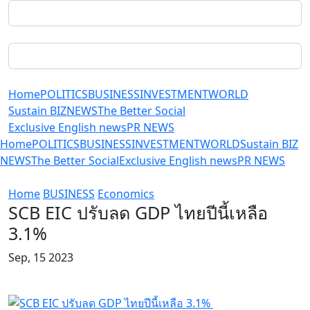
Home
POLITICS
BUSINESS
INVESTMENT
WORLD
Sustain BIZ
NEWS
The Better Social
Exclusive English news
PR NEWS
Home
POLITICS
BUSINESS
INVESTMENT
WORLD
Sustain BIZ
NEWS
The Better Social
Exclusive English news
PR NEWS
Home
BUSINESS
Economics
SCB EIC ปรับลด GDP ไทยปีนี้เหลือ
3.1%
Sep, 15 2023