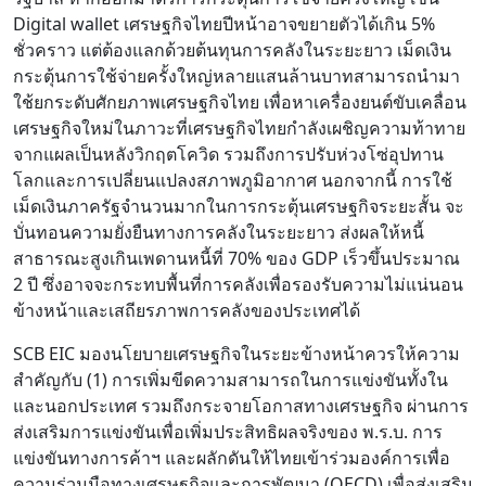
Digital wallet เศรษฐกิจไทยปีหน้าอาจขยายตัวได้เกิน 5%
ชั่วคราว แต่ต้องแลกด้วยต้นทุนการคลังในระยะยาว เม็ดเงิน
กระตุ้นการใช้จ่ายครั้งใหญ่หลายแสนล้านบาทสามารถนำมา
ใช้ยกระดับศักยภาพเศรษฐกิจไทย เพื่อหาเครื่องยนต์ขับเคลื่อน
เศรษฐกิจใหม่ในภาวะที่เศรษฐกิจไทยกำลังเผชิญความท้าทาย
จากแผลเป็นหลังวิกฤตโควิด รวมถึงการปรับห่วงโซ่อุปทาน
โลกและการเปลี่ยนแปลงสภาพภูมิอากาศ นอกจากนี้ การใช้
เม็ดเงินภาครัฐจำนวนมากในการกระตุ้นเศรษฐกิจระยะสั้น จะ
บั่นทอนความยั่งยืนทางการคลังในระยะยาว ส่งผลให้หนี้
สาธารณะสูงเกินเพดานหนี้ที่ 70% ของ GDP เร็วขึ้นประมาณ
2 ปี ซึ่งอาจจะกระทบพื้นที่การคลังเพื่อรองรับความไม่แน่นอน
ข้างหน้าและเสถียรภาพการคลังของประเทศได้
SCB EIC มองนโยบายเศรษฐกิจในระยะข้างหน้าควรให้ความ
สำคัญกับ (1) การเพิ่มขีดความสามารถในการแข่งขันทั้งใน
และนอกประเทศ รวมถึงกระจายโอกาสทางเศรษฐกิจ ผ่านการ
ส่งเสริมการแข่งขันเพื่อเพิ่มประสิทธิผลจริงของ พ.ร.บ. การ
แข่งขันทางการค้าฯ และผลักดันให้ไทยเข้าร่วมองค์การเพื่อ
ความร่วมมือทางเศรษฐกิจและการพัฒนา (OECD) เพื่อส่งเสริม