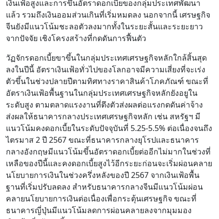
เงินเฟ้อสูงและการขึ้นอัตราดอกเบี้ยของกลุ่มประเทศพัฒนา
แล้ว รวมถึงเงินออมส่วนเกินที่เริ่มหมดลง นอกจากนี้ เศรษฐกิจ
จีนยังมีแนวโน้มชะลอตัวลงมากทั้งในระยะสั้นและระยะยาว
จากปัจจัย เชิงโครงสร้างที่กดดันการฟื้นตัว
วัฏจักรดอกเบี้ยขาขึ้นในกลุ่มประเทศเศรษฐกิจหลักใกล้สิ้นสุด
ลงในปีนี้ อัตราเงินเฟ้อทั่วไปของโลกอาจมีความเสี่ยงที่จะเร่ง
ตัวขึ้นในช่วงปลายปีตามทิศทางราคาสินค้าโภคภัณฑ์ ขณะที่
อัตราเงินเฟ้อพื้นฐานในกลุ่มประเทศเศรษฐกิจหลักยังอยูใน
ระดับสูง ตามตลาดแรงงานที่ตึงตัวส่งผลต่อแรงกดดันค่าจ้าง
ส่งผลให้ธนาคารกลางประเทศเศรษฐกิจหลัก เช่น สหรัฐฯ มี
แนวโน้มคงดอกเบี้ยในระดับปัจจุบันที่ 5.25-5.5% ต่อเนื่องจนถึง
ไตรมาส 2 ปี 2567 ขณะที่ธนาคารกลางยุโรปและธนาคาร
กลางอังกฤษมีแนวโน้มขึ้นอัตราดอกเบี้ยต่ออีกไม่มากในช่วงที่
เหลือของปีนี้และคงดอกเบี้ยสูงไว้อีกระยะก่อนจะเริ่มผ่อนคลาย
นโยบายการเงินในช่วงครึ่งหลังของปี 2567 จากเงินเฟ้อพื้น
ฐานที่เริ่มปรับลดลง สำหรับธนาคารกลางจีนมีแนวโน้มผ่อน
คลายนโยบายการเงินต่อเนื่องเพื่อกระตุ้นเศรษฐกิจ ขณะที่
ธนาคารญี่ปุ่นมีแนวโน้มลดการผ่อนคลายลงจากมุมมอง