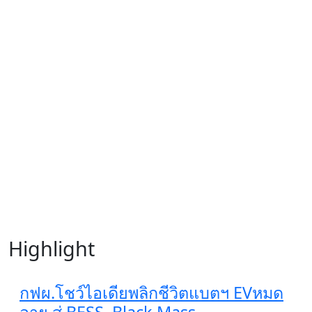
Highlight
กฟผ.โชว์ไอเดียพลิกชีวิตแบตฯ EVหมด
อายุ สู่ BESS–Black Mass