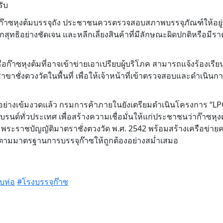
รับ
รือก๊าซหุงต้มบรรจุถัง ประชาชนควรตรวจสอบสภาพบรรจุภัณฑ์ให้อยู
ทธิอย่างชัดเจน และหลีกเลี่ยงสินค้าที่มีลักษณะผิดปกติหรือมีรา
ซหุงต้มที่อาจเข้าข่ายเอาเปรียบผู้บริโภค สามารถแจ้งร้องเรียนไ
ชั่งตวงวัดในพื้นที่ เพื่อให้เจ้าหน้าที่เข้าตรวจสอบและดำเนิน
างเข้มงวดแล้ว กรมการค้าภายในยังเตรียมดำเนินโครงการ “LPG
แบรนด์ทั่วประเทศ เพื่อสร้างความเชื่อมั่นให้แก่ประชาชนว่าก๊าซหุงต
ระราชบัญญัติมาตราชั่งตวงวัด พ.ศ. 2542 พร้อมสร้างเครือข่าย
ดตามมาตรฐานการบรรจุก๊าซให้ถูกต้องอย่างสม่ำเสมอ
ีบห่อ
#โรงบรรจุก๊าซ