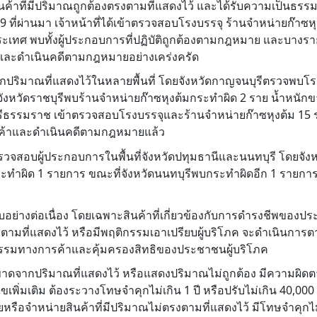
บสินค้าที่มีปริมาณถูกต้องตรงตามที่แสดงไว้ และได้รับความเป็นธร
่ผ่านมา เจ้าหน้าที่ได้เข้าตรวจสอบโรงบรรจุ ร้านจำหน่ายก๊าซหุ
ระเทศ พบทั้งผู้ประกอบการที่ปฏิบัติถูกต้องตามกฎหมาย และบางราย
บ และดำเนินคดีตามกฎหมายอย่างเคร่งครัด
กปริมาณที่แสดงไว้ในหลายพื้นที่ โดยจังหวัดกาญจนบุรีตรวจพบโร
 จังหวัดราชบุรีพบร้านจำหน่ายก๊าซหุงต้มกระทำผิด 2 ราย น้ำหนั
ครศรีธรรมราช เข้าตรวจสอบโรงบรรจุและร้านจำหน่ายก๊าซหุงต้ม 15
ดสินค้าและดำเนินคดีตามกฎหมายแล้ว
ตรวจสอบผู้ประกอบการในพื้นที่จังหวัดปทุมธานีและนนทบุรี โดยจังห
ะทำผิด 1 รายการ ขณะที่จังหวัดนนทบุรีพบกระทำผิดอีก 1 รายกา
ย่างต่อเนื่อง โดยเฉพาะสินค้าที่เกี่ยวข้องกับการดำรงชีพของป
มที่แสดงไว้ หรือมีพฤติกรรมเอาเปรียบผู้บริโภค จะดำเนินการ
ธรรมทางการค้าและคุ้มครองสิทธิของประชาชนผู้บริโภค
รจุขาดจากปริมาณที่แสดงไว้ หรือแสดงปริมาณไม่ถูกต้อง มีความผิ
ขเพิ่มเติม ต้องระวางโทษจำคุกไม่เกิน 1 ปี หรือปรับไม่เกิน 40,00
หน่ายหรือจำหน่ายสินค้าที่มีปริมาณไม่ตรงตามที่แสดงไว้ มีโทษจำคุกไม