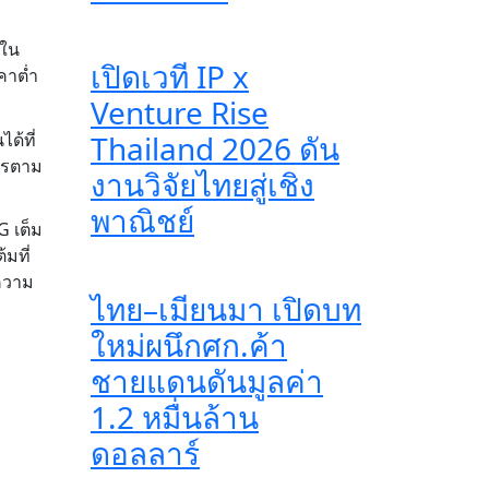
่ใน
เปิดเวที IP x
คาต่ำ
Venture Rise
ด้ที่
Thailand 2026 ดัน
การตาม
งานวิจัยไทยสู่เชิง
พาณิชย์
 เต็ม
้มที่
ความ
ไทย–เมียนมา เปิดบท
ใหม่ผนึกศก.ค้า
ชายแดนดันมูลค่า
1.2 หมื่นล้าน
ดอลลาร์