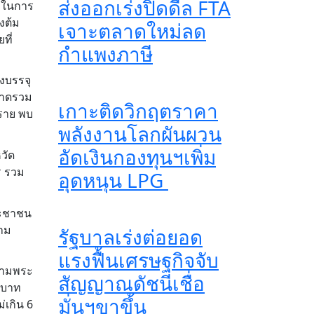
ส่งออกเร่งปิดดีล FTA
รมในการ
งต้ม
เจาะตลาดใหม่ลด
ที่
กำแพงภาษี
งบรรจุ
กขาดรวม
เกาะติดวิกฤตราคา
 ราย พบ
พลังงานโลกผันผวน
อัดเงินกองทุนฯเพิ่ม
วัด
ร รวม
อุดหนุน LPG
ระชาชน
ตาม
รัฐบาลเร่งต่อยอด
แรงฟื้นเศรษฐกิจจับ
ดตามพระ
สัญญาณดัชนีเชื่อ
0 บาท
มั่นฯขาขึ้น
่เกิน 6