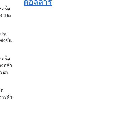
ดอลลาร์
ฟอร์ม
่ง และ
ปรุง
่งขัน
ฟอร์ม
างหลัก
ารยก
ิต
การค้า