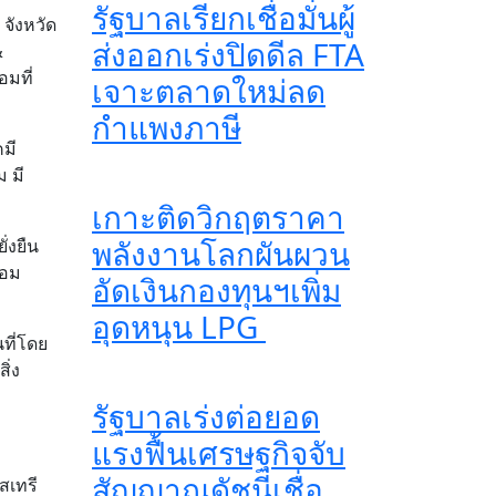
รัฐบาลเรียกเชื่อมั่นผู้
จังหวัด
ส่งออกเร่งปิดดีล FTA
&
มที่
เจาะตลาดใหม่ลด
กำแพงภาษี
มี
 มี
เกาะติดวิกฤตราคา
พลังงานโลกผันผวน
่งยืน
้อม
อัดเงินกองทุนฯเพิ่ม
อุดหนุน LPG
ที่โดย
ิ่ง
รัฐบาลเร่งต่อยอด
แรงฟื้นเศรษฐกิจจับ
สัญญาณดัชนีเชื่อ
สเทรี