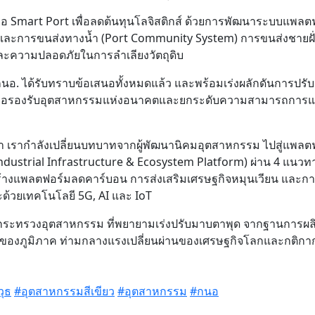
 หรือ Smart Port เพื่อลดต้นทุนโลจิสติกส์ ด้วยการพัฒนาระบบแพลต
ิกส์และการขนส่งทางน้ำ (Port Community System) การขนส่งชายฝั
พและความปลอดภัยในการลำเลียงวัตถุดิบ
อ. ได้รับทราบข้อเสนอทั้งหมดแล้ว และพร้อมเร่งผลักดันการปรับ
พื่อรองรับอุตสาหกรรมแห่งอนาคตและยกระดับความสามารถการแข
าวว่า เรากำลังเปลี่ยนบทบาทจากผู้พัฒนานิคมอุตสาหกรรม ไปสู่แพลต
dustrial Infrastructure & Ecosystem Platform) ผ่าน 4 แนวท
้างแพลตฟอร์มลดคาร์บอน การส่งเสริมเศรษฐกิจหมุนเวียน และก
ะด้วยเทคโนโลยี 5G, AI และ IoT
ม่ของกระทรวงอุตสาหกรรม ที่พยายามเร่งปรับมาบตาพุด จากฐานการผล
ริยะของภูมิภาค ท่ามกลางแรงเปลี่ยนผ่านของเศรษฐกิจโลกและกติกา
ุธ
#อุตสาหกรรมสีเขียว
#อุตสาหกรรม
#กนอ