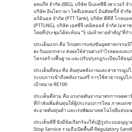
ยลแก๊ส จำกัด (BIG), บริษัท บีแอลซีพี เพาเวอร์ จ
บริษัท อินโดรามา โพลีเอสเตอร์ อินดัสตรี้ส์ จำกัด
อร์มินอล จำกัด (PTT Tank), บริษัท พีทีที โกลบอล
(PTTLNG), บริษัท เอสซีจี เคมิคอลส์ จำกัด (มหาช
โดยที่ประชุมได้สะท้อน “5 ปมท้าทายสำคัญ”ที่
ประเด็นแรก คือ วิกฤตการแข่งขันอุตสาหกรรมปิ
ตะวันออกกลาง ส่งผลให้ส่วนต่างกำไรลดลงและกา
โครงสร้างพื้นฐาน และปรับปรุงกฎระเบียบให้อนุมัต
ประเด็นที่สอง คือ ต้นทุนพลังงานและสาธารณูปโภ
ระบบการเข้าถึงพลังงานเสรี การใช้สาธารณูปโภค
เป้าหมาย RE100
ประเด็นที่สาม คือ แรงกดดันจากมาตรการลดคา
ที่กำลังเพิ่มต้นทุนให้ผู้ประกอบการไทย ภาคเอกช
สะอาดต้นทุนต่ำ และเร่งพัฒนาเทคโนโลยีแห่งอ
ประเด็นที่สี่ ยังมีข้อเรียกร้องให้ปฏิรูประบบ
Stop Service รวมถึงเปิดพื้นที่ Regulatory S