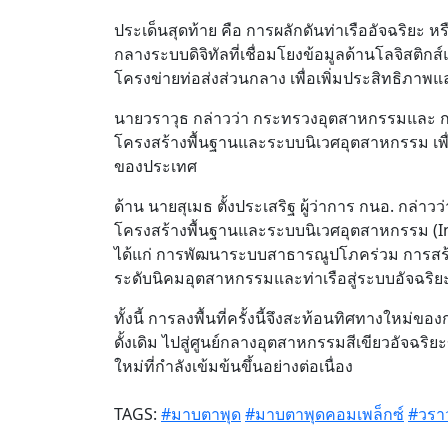
ประเด็นสุดท้าย คือ การผลักดันท่าเรืออัจฉริยะ
กลางระบบดิจิทัลที่เชื่อมโยงข้อมูลด้านโลจิสต
โครงข่ายท่อส่งส่วนกลาง เพื่อเพิ่มประสิทธิภา
นายวราวุธ กล่าวว่า กระทรวงอุตสาหกรรมและ กน
โครงสร้างพื้นฐานและระบบนิเวศอุตสาหกรรม เ
ของประเทศ
ด้าน นายสุเมธ ตั้งประเสริฐ ผู้ว่าการ กนอ. กล่
โครงสร้างพื้นฐานและระบบนิเวศอุตสาหกรรม (In
ได้แก่ การพัฒนาระบบสาธารณูปโภคร่วม การสร
ระดับนิคมอุตสาหกรรมและท่าเรือสู่ระบบอัจฉริย
ทั้งนี้ การลงพื้นที่ครั้งนี้จึงสะท้อนทิศทางให
ดั้งเดิม ไปสู่ศูนย์กลางอุตสาหกรรมสีเขียวอัจฉ
ใหม่ที่กำลังเข้มข้นขึ้นอย่างต่อเนื่อง
TAGS:
#มาบตาพุด
#มาบตาพุดคอมเพล็กซ์
#วราว