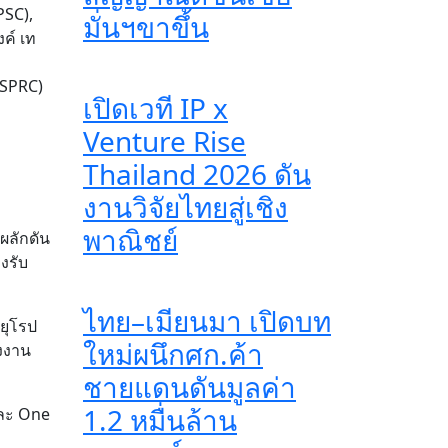
PSC),
มั่นฯขาขึ้น
งค์ เท
(SPRC)
เปิดเวที IP x
Venture Rise
Thailand 2026 ดัน
งานวิจัยไทยสู่เชิง
พาณิชย์
ผลักดัน
งรับ
ไทย–เมียนมา เปิดบท
ยุโรป
ใหม่ผนึกศก.ค้า
ังงาน
ชายแดนดันมูลค่า
1.2 หมื่นล้าน
และ One