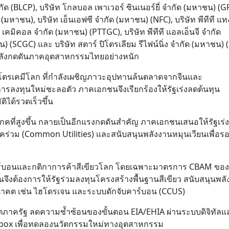
ำกัด (BLCP), บริษัท โกลบอล เพาเวอร์ ซินเนอร์ยี่ จำกัด (มหาชน) (G
 (มหาชน), บริษัท เอ็นเอฟซี จำกัด (มหาชน) (NFC), บริษัท พีทีที แท
 เคมิคอล จำกัด (มหาชน) (PTTGC), บริษัท พีทีที แอลเอ็นจี จำกัด
น) (SCGC) และ บริษัท สตาร์ ปิโตรเลียม รีไฟน์นิ่ง จำกัด (มหาชน) 
กำลังกดดันภาคอุตสาหกรรมไทยอย่างหนัก
โตรเคมีโลก ที่กำลังเผชิญภาวะอุปทานล้นตลาดจากจีนและ
รลงทุนใหม่ชะลอตัว ภาคเอกชนจึงเรียกร้องให้รัฐเร่งลดต้นทุน
ิได้รวดเร็วขึ้น
คที่สูงขึ้น กลายเป็นอีกแรงกดดันสำคัญ ภาคเอกชนเสนอให้รัฐเร่ง
ร่วม (Common Utilities) และสนับสนุนพลังงานหมุนเวียนเพื่อรอ
ร์บอนและกติกาการค้าสีเขียวโลก โดยเฉพาะมาตรการ CBAM ของ
นจึงต้องการให้รัฐร่วมลงทุนโครงสร้างพื้นฐานสีเขียว สนับสนุนพล
นาคต เช่น ไฮโดรเจน และระบบดักจับคาร์บอน (CCUS)
อนุญาตภาครัฐ ลดความซ้ำซ้อนของขั้นตอน EIA/EHIA ผ่านระบบดิจิทัล
andbox เพื่อทดลองนวัตกรรมใหม่ทางอุตสาหกรรม