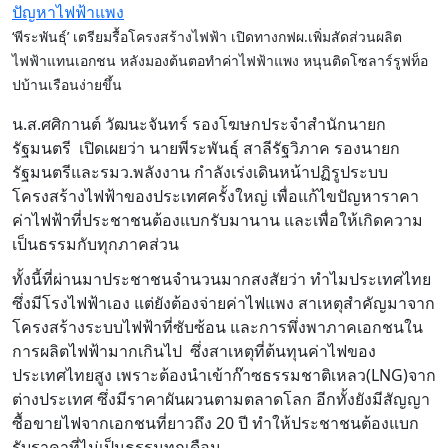
‘พีระพันธุ์’ เตรียมรื้อโครงสร้างไฟฟ้า เปิดทางกฟผ.เพิ่มสัดส่วนผลิต
ไฟฟ้าแทนเอกชน หลังมองต้นตอทำค่าไฟฟ้าแพง หนุนติดโซลาร์รูฟท็อ
ปบ้านเรือนง่ายขึ้น
น.ส.ศศิกานต์ วัฒนะจันทร์ รองโฆษกประจำสำนักนายก
รัฐมนตรี เปิดเผยว่า นายพีระพันธุ์ สาลีรัฐวิภาค รองนายก
รัฐมนตรีและรมว.พลังงาน กำลังเร่งเดินหน้าปฏิรูประบบ
โครงสร้างไฟฟ้าของประเทศครั้งใหญ่ เพื่อแก้ไขปัญหาราคา
ค่าไฟฟ้าที่ประชาชนต้องแบกรับมานาน และเพื่อให้เกิดความ
เป็นธรรมกับทุกภาคส่วน
ทั้งนี้ที่ผ่านมาประชาชนจำนวนมากสงสัยว่า ทำไมประเทศไทย
ซึ่งมีโรงไฟฟ้าเอง แต่ยังต้องจ่ายค่าไฟแพง สาเหตุสำคัญมาจาก
โครงสร้างระบบไฟฟ้าที่ซับซ้อน และการพึ่งพาภาคเอกชนใน
การผลิตไฟฟ้ามากเกินไป ซึ่งสาเหตุที่ต้นทุนค่าไฟของ
ประเทศไทยสูง เพราะต้องนำเข้าก๊าซธรรมชาติเหลว(LNG)จาก
ต่างประเทศ ซึ่งมีราคาผันผวนตามตลาดโลก อีกทั้งยังมีสัญญา
ซื้อขายไฟจากเอกชนที่ยาวถึง 20 ปี ทำให้ประชาชนต้องแบก
รับราคาที่ไม่เป็นธรรมทุกเดือน