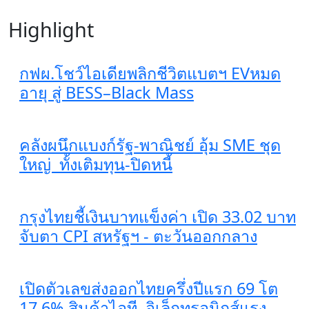
Highlight
กฟผ.โชว์ไอเดียพลิกชีวิตแบตฯ EVหมด
อายุ สู่ BESS–Black Mass
คลังผนึกแบงก์รัฐ-พาณิชย์ อุ้ม SME ชุด
ใหญ่ ทั้งเติมทุน-ปิดหนี้
กรุงไทยชี้เงินบาทแข็งค่า เปิด 33.02 บาท
จับตา CPI สหรัฐฯ - ตะวันออกกลาง
เปิดตัวเลขส่งออกไทยครึ่งปีแรก 69 โต
17.6% สินค้าไอที–อิเล็กทรอนิกส์แรง