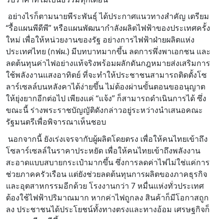
อย่างไรก็ตามนายพีระพันธุ์ ได้ประกาศแนวทางสำคัญ เตรียม
“รื้อแผนพีดีพี” หรือแผนพัฒนากำลังผลิตไฟฟ้าของประเทศครั้ง
ใหม่ เพื่อให้หน่วยงานของรัฐ อย่างการไฟฟ้าฝ่ายผลิตแห่ง
ประเทศไทย (กฟผ.) มีบทบาทมากขึ้น ลดการพึ่งพาเอกชน และ
ลดต้นทุนค่าไฟอย่างแท้จริงพร้อมผลักดันกฎหมายส่งเสริมการ
ใช้พลังงานแสงอาทิตย์ ที่จะทำให้ประชาชนสามารถติดตั้งโซ
ลาร์เซลล์บนหลังคาได้ง่ายขึ้น ไม่ต้องผ่านขั้นตอนขออนุญาต
ให้ยุ่งยากอีกต่อไป เพียงแค่ “แจ้ง” ก็สามารถดำเนินการได้ ซึ่ง
ขณะนี้ ร่างพระราชบัญญัติดังกล่าวอยู่ระหว่างนำเสนอคณะ
รัฐมนตรีเพื่อพิจารณาเห็นชอบ
นอกจากนี้ ยังเร่งเจรจากับผู้ผลิตโดยตรง เพื่อให้คนไทยเข้าถึง
โซลาร์เซลล์ในราคาประหยัด เพื่อให้คนไทยเข้าถึงพลังงาน
สะอาดแบบสบายกระเป๋ามากขึ้น ซึ่งการลดค่าไฟไม่ใช่แค่การ
ช่วยภาคครัวเรือน แต่ยังช่วยลดต้นทุนการผลิตของภาคธุรกิจ
และอุตสาหกรรมอีกด้วย โรงงานกว่า 7 หมื่นแห่งทั่วประเทศ
ต้องใช้ไฟฟ้าปริมาณมาก หากค่าไฟถูกลง สินค้าก็มีโอกาสถูก
ลง ประชาชนได้ประโยชน์ทั้งทางตรงและทางอ้อม เศรษฐกิจก็