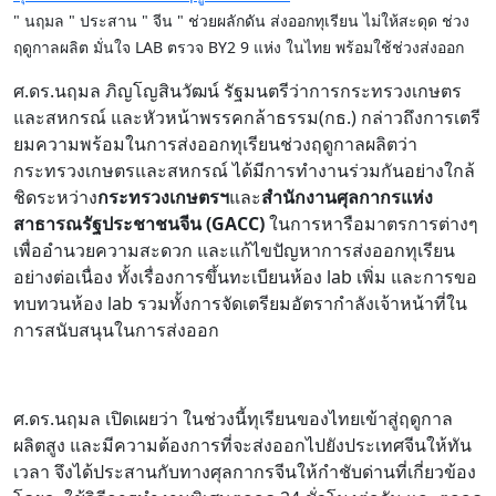
" นฤมล " ประสาน " จีน " ช่วยผลักดัน ส่งออกทุเรียน ไม่ให้สะดุด ช่วง
ฤดูกาลผลิต มั่นใจ LAB ตรวจ BY2 9 แห่ง ในไทย พร้อมใช้ช่วงส่งออก
ศ.ดร.นฤมล ภิญโญสินวัฒน์ รัฐมนตรีว่าการกระทรวงเกษตร
และสหกรณ์ และหัวหน้าพรรคกล้าธรรม(กธ.) กล่าวถึงการเตรี
ยมความพร้อมในการส่งออกทุเรียนช่วงฤดูกาลผลิตว่า
กระทรวงเกษตรและสหกรณ์ ได้มีการทำงานร่วมกันอย่างใกล้
ชิดระหว่าง
กระทรวงเกษตรฯ
และ
สำนักงานศุลกากรแห่ง
สาธารณรัฐประชาชนจีน (GACC)
ในการหารือมาตรการต่างๆ
เพื่ออำนวยความสะดวก และแก้ไขปัญหาการส่งออกทุเรียน
อย่างต่อเนื่อง ทั้งเรื่องการขึ้นทะเบียนห้อง lab เพิ่ม และการขอ
ทบทวนห้อง lab รวมทั้งการจัดเตรียมอัตรากำลังเจ้าหน้าที่ใน
การสนับสนุนในการส่งออก
ศ.ดร.นฤมล เปิดเผยว่า ในช่วงนี้ทุเรียนของไทยเข้าสู่ฤดูกาล
ผลิตสูง และมีความต้องการที่จะส่งออกไปยังประเทศจีนให้ทัน
เวลา จึงได้ประสานกับทางศุลกากรจีนให้กำชับด่านที่เกี่ยวข้อง