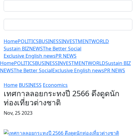
Home
POLITICS
BUSINESS
INVESTMENT
WORLD
Sustain BIZ
NEWS
The Better Social
Exclusive English news
PR NEWS
Home
POLITICS
BUSINESS
INVESTMENT
WORLD
Sustain BIZ
NEWS
The Better Social
Exclusive English news
PR NEWS
Home
BUSINESS
Economics
เทศกาลลอยกระทงปี 2566 ดึงดูดนัก
ท่องเที่ยวต่างชาติ
Nov, 25 2023