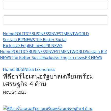
Home
POLITICS
BUSINESS
INVESTMENT
WORLD
Sustain BIZ
NEWS
The Better Social
Exclusive English news
PR NEWS
Home
POLITICS
BUSINESS
INVESTMENT
WORLD
Sustain BIZ
NEWS
The Better Social
Exclusive English news
PR NEWS
Home
BUSINESS
Economics
ทีดีอาร์ไอเสนอรัฐบาลเตรียมพร้อม
เศรษฐกิจ 4 ด้าน
Nov, 24 2023