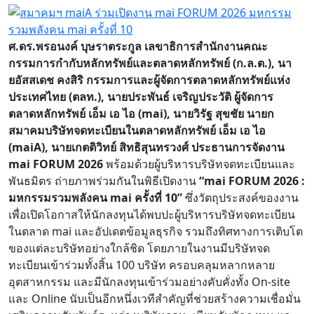
ศ.ดร.พรอนงค์ บุษราตระกูล เลขาธิการสำนักงานคณะ
กรรมการกำกับหลักทรัพย์และตลาดหลักทรัพย์ (ก.ล.ต.),
นา
ยอัสสเดช คงสิริ กรรมการและผู้จัดการตลาดหลักทรัพย์แห่ง
ประเทศไทย (ตลท.),
นายประพันธ์ เจริญประวัติ ผู้จัดการ
ตลาดหลักทรัพย์ เอ็ม เอ ไอ (mai),
นายวิรัฐ สุขชัย นายก
สมาคมบริษัทจดทะเบียนในตลาดหลักทรัพย์ เอ็ม เอ ไอ
(maiA),
นายเกตติวิทย์ สิทธิสุนทรวงศ์ ประธานการจัดงาน
mai FORUM
2026
พร้อมด้วยผู้บริหารบริษัทจดทะเบียนและ
พันธมิตร ถ่ายภาพร่วมกันในพิธีเปิดงาน
“
mai FORUM
2026 :
มหกรรมรวมพลังคน mai
ครั้งที่ 10”
ซึ่งวัตถุประสงค์ของงาน
เพื่อเปิดโอกาสให้นักลงทุนได้พบปะผู้บริหารบริษัทจดทะเบียน
ในตลาด mai และอัปเดตข้อมูลธุรกิจ รวมถึงทิศทางการเติบโต
ของแต่ละบริษัทอย่างใกล้ชิด โดยภายในงานมีบริษัทจด
ทะเบียนเข้าร่วมทั้งสิ้น 100 บริษัท ครอบคลุมหลากหลาย
อุตสาหกรรม และมีนักลงทุนเข้าร่วมอย่างคับคั่งทั้ง On-site
และ Online นับเป็นอีกหนึ่งเวทีสำคัญที่ช่วยสร้างความเชื่อมั่น