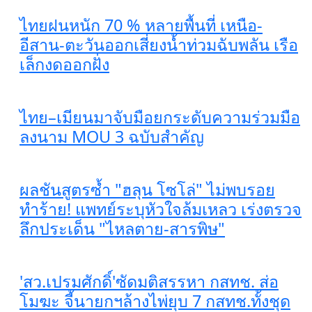
ไทยฝนหนัก 70 % หลายพื้นที่ เหนือ-
อีสาน-ตะวันออกเสี่ยงน้ำท่วมฉับพลัน เรือ
เล็กงดออกฝั่ง
ไทย–เมียนมาจับมือยกระดับความร่วมมือ
ลงนาม MOU 3 ฉบับสำคัญ
ผลชันสูตรซ้ำ "ฮลุน โซโล่" ไม่พบรอย
ทำร้าย! แพทย์ระบุหัวใจล้มเหลว เร่งตรวจ
ลึกประเด็น "ไหลตาย-สารพิษ"
'สว.เปรมศักดิ์'ซัดมติสรรหา กสทช. ส่อ
โมฆะ จี้นายกฯล้างไพ่ยุบ 7 กสทช.ทั้งชุด