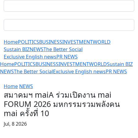
Home
POLITICS
BUSINESS
INVESTMENT
WORLD
Sustain BIZ
NEWS
The Better Social
Exclusive English news
PR NEWS
Home
POLITICS
BUSINESS
INVESTMENT
WORLD
Sustain BIZ
NEWS
The Better Social
Exclusive English news
PR NEWS
Home
NEWS
สมาคมฯ maiA ร่วมเปิดงาน mai
FORUM 2026 มหกรรมรวมพลังคน
mai ครั้งที่ 10
Jul, 8 2026