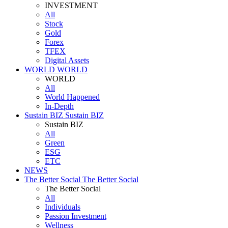
INVESTMENT
All
Stock
Gold
Forex
TFEX
Digital Assets
WORLD
WORLD
WORLD
All
World Happened
In-Depth
Sustain BIZ
Sustain BIZ
Sustain BIZ
All
Green
ESG
ETC
NEWS
The Better Social
The Better Social
The Better Social
All
Individuals
Passion Investment
Wellness