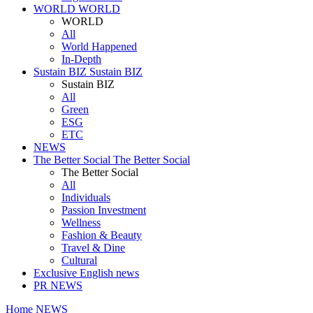
WORLD
WORLD
WORLD
All
World Happened
In-Depth
Sustain BIZ
Sustain BIZ
Sustain BIZ
All
Green
ESG
ETC
NEWS
The Better Social
The Better Social
The Better Social
All
Individuals
Passion Investment
Wellness
Fashion & Beauty
Travel & Dine
Cultural
Exclusive English news
PR NEWS
Home
NEWS