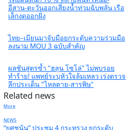
อีสาน-ตะวันออกเสี่ยงน้ำท่วมฉับพลัน เรือ
เล็กงดออกฝั่ง
ไทย–เมียนมาจับมือยกระดับความร่วมมือ
ลงนาม MOU 3 ฉบับสำคัญ
ผลชันสูตรซ้ำ "ฮลุน โซโล่" ไม่พบรอย
ทำร้าย! แพทย์ระบุหัวใจล้มเหลว เร่งตรวจ
ลึกประเด็น "ไหลตาย-สารพิษ"
Related news
More
NEWS
“ยศชนัน” ประชุม 4 กระทรวง ยกระดับ