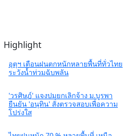
Highlight
อุตุฯ เตือนฝนตกหนักหลายพื้นที่ทั่วไทย
ระวังน้ำท่วมฉับพลัน
'วรศิษฎ์' แจงปมยกเลิกจ้าง ม.บูรพา
ยืนยัน 'อนุทิน' สั่งตรวจสอบเพื่อความ
โปร่งใส
ไทยฝนหนัก 70 % หลายพื้นที่ เหนือ-