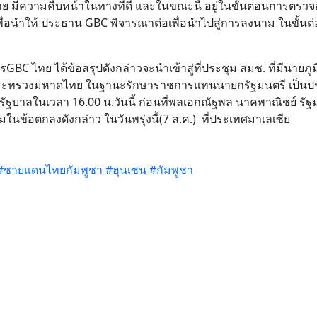
่าย มีความคืบหน้าในทางที่ดี และในขณะนี้ อยู่ในขั้นตอนการตรว
่อนำให้ ประธาน GBC พิจารณาต่อเพื่อนำไปสู่การลงนาม ในขั้นต
C ไทย ได้ข้อสรุปดังกล่าวจะนำเข้าสู่ที่ประชุม สมช. ที่มีนายภู
รกระทรวงมหาดไทย ในฐานะรักษาราชการแทนนายกรัฐมนตรี เป็น
รัฐบาลในเวลา 16.00 น.วันนี้ ก่อนที่พลเอกณัฐพล นาคพาณิชย์ รัฐ
้อตกลงดังกล่าว ในวันพรุ่งนี้(7 ส.ค.) ที่ประเทศมาเลเซีย
#ชายแดนไทยกัมพูชา
#ฮุนเซน
#กัมพูชา