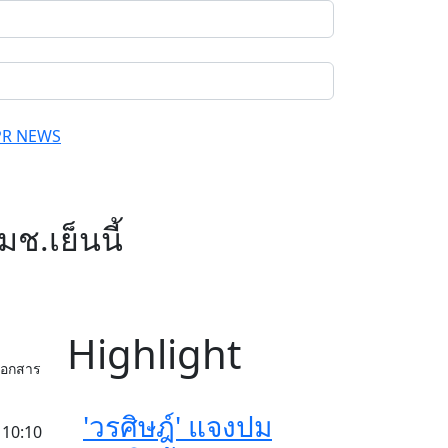
PR NEWS
ช.เย็นนี้
Highlight
เอกสาร
'วรศิษฎ์' แจงปม
 10:10