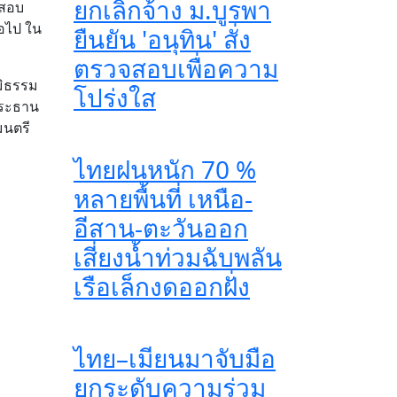
ยกเลิกจ้าง ม.บูรพา
จสอบ
่อไป ใน
ยืนยัน 'อนุทิน' สั่ง
ตรวจสอบเพื่อความ
มิธรรม
โปร่งใส
ประธาน
มนตรี
ไทยฝนหนัก 70 %
หลายพื้นที่ เหนือ-
อีสาน-ตะวันออก
เสี่ยงน้ำท่วมฉับพลัน
เรือเล็กงดออกฝั่ง
ไทย–เมียนมาจับมือ
ยกระดับความร่วม