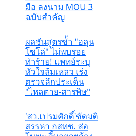
มือ ลงนาม MOU 3
ฉบับสำคัญ
ผลชันสูตรซ้ำ "ฮลุน
โซโล่" ไม่พบรอย
ทำร้าย! แพทย์ระบุ
หัวใจล้มเหลว เร่ง
ตรวจลึกประเด็น
"ไหลตาย-สารพิษ"
'สว.เปรมศักดิ์'ซัดมติ
สรรหา กสทช. ส่อ