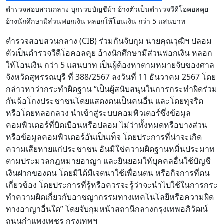
ตำรวจสอบสวนกลาง บุกรวบบัญชีม้า อ้างตัวเป็นตำรวจวีดีโอคอลคุย
อ้างนักศึกษามีส่วนฟอกเงิน หลอกให้โอนเงิน กว่า 5 แสนบาท
ตำรวจสอบสวนกลาง (CIB) ร่วมกันจับกุม นายคุณวุฒิฯ ปลอม
ตัวเป็นตำรวจวีดีโอคอลคุย อ้างนักศึกษามีส่วนฟอกเงิน หลอก
ให้โอนเงิน กว่า 5 แสนบาท เป็นผู้ต้องหาตามหมายจับของศาล
จังหวัดสุพรรณบุรี ที่ 388/2567 ลงวันที่ 11 ธันวาคม 2567 โดย
กล่าวหาว่ากระทำผิดฐาน “เป็นผู้สนับสนุนในการกระทำผิดร่วม
กันฉ้อโกงประชาชนโดยแสดงตนเป็นคนอื่น และโดยทุจริต
หรือโดยหลอกลวง นำเข้าสู่ระบบคอมพิวเตอร์ซึ่งข้อมูล
คอมพิวเตอร์ที่บิดเบือนหรือปลอม ไม่ว่าทั้งหมดหรือบางส่วน
หรือข้อมูลคอมพิวเตอร์อันเป็นเท็จ โดยประการที่น่าจะเกิด
ความเสียหายแก่ประชาชน อันมิใช่ความผิดฐานหมิ่นประมาท
ตามประมวลกฎหมายอาญา และยินยอมให้บุคคลอื่นใช้บัญชี
เงินฝากของตน โดยมิได้มีเจตนาใช้เพื่อนตน หรือกิจการที่ตน
เกี่ยวข้อง โดยประการที่รู้หรือควรจะรู้ว่าจะนำไปใช้ในการกระ
ทำความผิดเกี่ยวกับอาชญากรรมทางเทคโนโลยีหรือความผิด
ทางอาญาอื่นใด” โดยจับกุมหน้าสถานีกลางกรุงเทพอภิวัฒน์
ถนนกำแพงเพชร กรุงเทพฯ