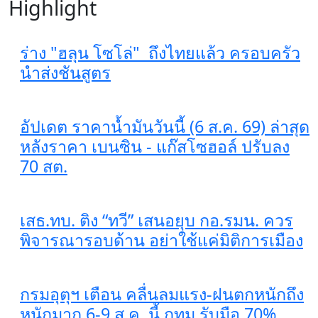
Highlight
ร่าง "ฮลุน โซโล่" ถึงไทยแล้ว ครอบครัว
นำส่งชันสูตร
อัปเดต ราคาน้ำมันวันนี้ (6 ส.ค. 69) ล่าสุด
หลังราคา เบนซิน - แก๊สโซฮอล์ ปรับลง
70 สต.
เสธ.ทบ. ติง “ทวี” เสนอยุบ กอ.รมน. ควร
พิจารณารอบด้าน อย่าใช้แค่มิติการเมือง
กรมอุตุฯ เตือน คลื่นลมแรง-ฝนตกหนักถึง
หนักมาก 6-9 ส.ค. นี้ กทม.รับมือ 70%