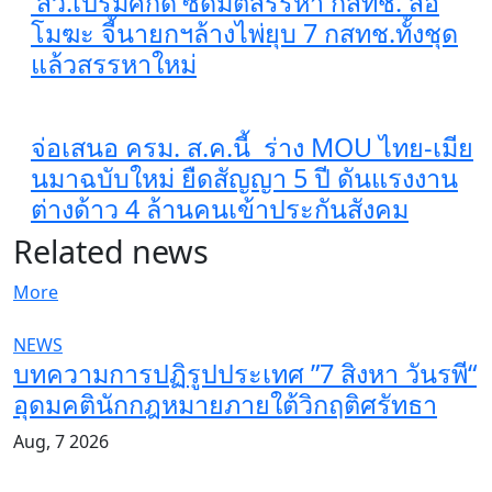
'สว.เปรมศักดิ์'ซัดมติสรรหา กสทช. ส่อ
โมฆะ จี้นายกฯล้างไพ่ยุบ 7 กสทช.ทั้งชุด
แล้วสรรหาใหม่
จ่อเสนอ ครม. ส.ค.นี้ ร่าง MOU ไทย-เมีย
นมาฉบับใหม่ ยืดสัญญา 5 ปี ดันแรงงาน
ต่างด้าว 4 ล้านคนเข้าประกันสังคม
Related news
More
NEWS
บทความการปฏิรูปประเทศ ”7 สิงหา วันรพี“
อุดมคตินักกฎหมายภายใต้วิกฤติศรัทธา
Aug, 7 2026