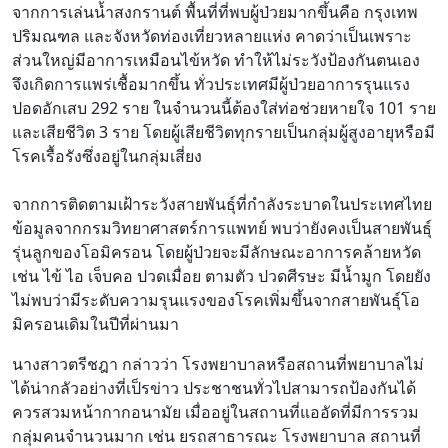
จากการเล่นน้ำสงกรานต์ พื้นที่ที่พบผู้ป่วยมากขึ้นคือ กรุงเทพ
ปริมณฑล และจังหวัดท่องเที่ยวหลายแห่ง คาดว่าเป็นเพราะ
ส่วนใหญ่มีอาการเหมือนไข้หวัด ทำให้ไม่ระวังป้องกันตนเอง
จึงเกิดการแพร่เชื้อมากขึ้น ทั่วประเทศมีผู้ป่วยอาการรุนแรง
ปอดอักเสบ 292 ราย ในจำนวนนี้ต้องใส่ท่อช่วยหายใจ 101 ราย
และเสียชีวิต 3 ราย โดยผู้เสียชีวิตทุกรายเป็นกลุ่มผู้สูงอายุหรือมี
โรคเรื้อรังซึ่งอยู่ในกลุ่มเสี่ยง
จากการติดตามเฝ้าระวังสายพันธุ์ที่กำลังระบาดในประเทศไทย
ข้อมูลจากกรมวิทยาศาสตร์การแพทย์ พบว่ายังคงเป็นสายพันธุ์
รุ่นลูกของโอมิครอน โดยผู้ป่วยจะมีลักษณะอาการคล้ายหวัด
เช่น ไข้ ไอ เจ็บคอ ปวดเมื่อย ตามตัว ปวดศีรษะ มีน้ำมูก โดยยัง
ไม่พบว่ามีระดับความรุนแรงของโรคเพิ่มขึ้นจากสายพันธุ์โอ
มิครอนเดิมในปีที่ผ่านมา
นางสาวตรีชฎา กล่าวว่า โรงพยาบาลหรือสถานที่พยาบาลไม่
ได้น่ากลัวอย่างที่เป็รข่าว ประชาชนทั่วไปสามารถป้องกันได้
ควรสวมหน้ากากอนามัย เมื่ออยู่ในสถานที่แออัดที่มีการรวม
กลุ่มคนจำนวนมาก เช่น ยรถสาธารณะ โรงพยาบาล สถานที่