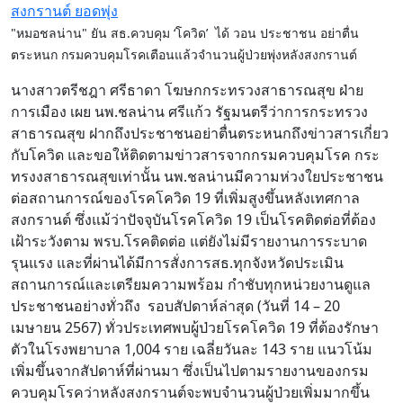
"หมอชลน่าน" ยัน สธ.ควบคุม ‘โควิด’ ได้ วอน ประชาชน อย่าตื่น
ตระหนก กรมควบคุมโรคเตือนแล้วจำนวนผู้ป่วยพุ่งหลังสงกรานต์
นางสาวตรีชฎา ศรีธาดา โฆษกกระทรวงสาธารณสุข ฝ่าย
การเมือง เผย นพ.ชลน่าน ศรีแก้ว รัฐมนตรีว่าการกระทรวง
สาธารณสุข ฝากถึงประชาชนอย่าตื่นตระหนกถึงข่าวสารเกี่ยว
กับโควิด และขอให้ติดตามข่าวสารจากกรมควบคุมโรค กระ
ทรงงสาธารณสุขเท่านั้น นพ.ชลน่านมีความห่วงใยประชาชน
ต่อสถานการณ์ของโรคโควิด 19 ที่เพิ่มสูงขึ้นหลังเทศกาล
สงกรานต์ ซึ่งแม้ว่าปัจจุบันโรคโควิด 19 เป็นโรคติดต่อที่ต้อง
เฝ้าระวังตาม พรบ.โรคติดต่อ แต่ยังไม่มีรายงานการระบาด
รุนแรง และที่ผ่านได้มีการสั่งการสธ.ทุกจังหวัดประเมิน
สถานการณ์และเตรียมความพร้อม กำชับทุกหน่วยงานดูแล
ประชาชนอย่างทั่วถึง รอบสัปดาห์ล่าสุด (วันที่ 14 – 20
เมษายน 2567) ทั่วประเทศพบผู้ป่วยโรคโควิด 19 ที่ต้องรักษา
ตัวในโรงพยาบาล 1,004 ราย เฉลี่ยวันละ 143 ราย แนวโน้ม
เพิ่มขึ้นจากสัปดาห์ที่ผ่านมา ซึ่งเป็นไปตามรายงานของกรม
ควบคุมโรคว่าหลังสงกรานต์จะพบจำนวนผู้ป่วยเพิ่มมากขึ้น