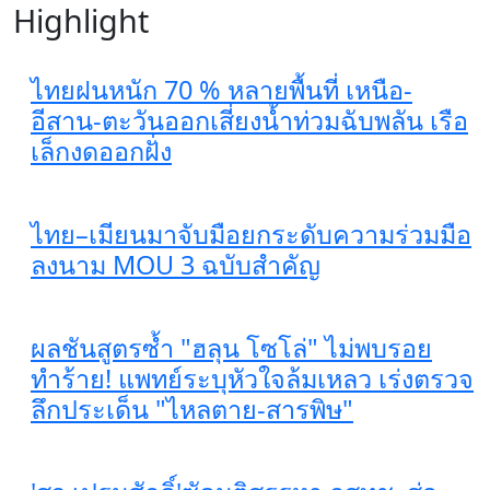
Highlight
ไทยฝนหนัก 70 % หลายพื้นที่ เหนือ-
อีสาน-ตะวันออกเสี่ยงน้ำท่วมฉับพลัน เรือ
เล็กงดออกฝั่ง
ไทย–เมียนมาจับมือยกระดับความร่วมมือ
ลงนาม MOU 3 ฉบับสำคัญ
ผลชันสูตรซ้ำ "ฮลุน โซโล่" ไม่พบรอย
ทำร้าย! แพทย์ระบุหัวใจล้มเหลว เร่งตรวจ
ลึกประเด็น "ไหลตาย-สารพิษ"